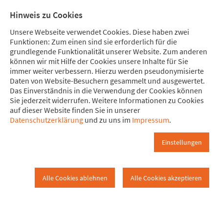
Direkt zum Hauptinhalt springen
Direkt zur Haupt-Navigation springen
Direkt zur Service-Navigation springen
Direkt zur Footer-Navigation springen
Direkt zum Footerinhalt springen
Meine Spende
Mitglied
Hinweis zu Cookies
werden
Unsere Webseite verwendet Cookies. Diese haben zwei
Funktionen: Zum einen sind sie erforderlich für die
grundlegende Funktionalität unserer Website. Zum anderen
können wir mit Hilfe der Cookies unsere Inhalte für Sie
immer weiter verbessern. Hierzu werden pseudonymisierte
Videos
Daten von Website-Besuchern gesammelt und ausgewertet.
Wiesbaden
Videos
Das Einverständnis in die Verwendung der Cookies können
Sie jederzeit widerrufen. Weitere Informationen zu Cookies
auf dieser Website finden Sie in unserer
Videos von Attac Wiesbaden
Datenschutzerklärung
und zu uns im
Impressum
.
Vortrag Gerald Häfner:
Einstellungen
"Technokratie oder Demokratie?
Welches Europa?"
Alle Cookies ablehnen
Alle Cookies akzeptieren