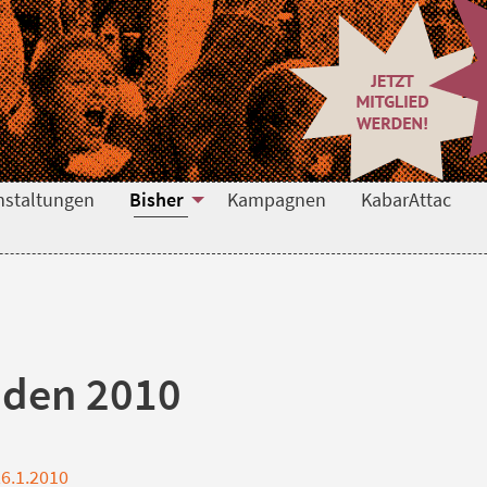
nstaltungen
Bisher
Kampagnen
KabarAttac
aden 2010
6.1.2010