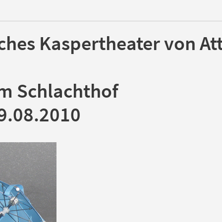
sches Kaspertheater von At
am Schlachthof
9.08.2010