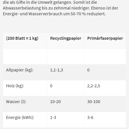
die als Gifte in die Umwelt gelangen. Somit ist die
Abwasserbelastung bis zu zehnmal niedriger. Ebenso ist der
Energie- und Wasserverbrauch um 50-70 % reduziert.
(200 Blatt = 1 kg)
Recyclingpapier
Primärfaserpapier
Altpapier (kg):
1,1-1,3
0
Holz (kg):
0
2,2-2,5
Wasser (l):
10-20
30-100
Energie (kWh):
1-3
3-6