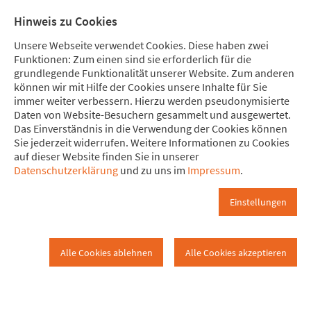
Direkt zum Hauptinhalt springen
Direkt zur Haupt-Navigation springen
Direkt zur Service-Navigation springen
Direkt zur Footer-Navigation springen
Direkt zum Footerinhalt springen
Meine Spende
Mitglied
Hinweis zu Cookies
werden
Unsere Webseite verwendet Cookies. Diese haben zwei
Funktionen: Zum einen sind sie erforderlich für die
grundlegende Funktionalität unserer Website. Zum anderen
können wir mit Hilfe der Cookies unsere Inhalte für Sie
immer weiter verbessern. Hierzu werden pseudonymisierte
Kampagnen
Daten von Website-Besuchern gesammelt und ausgewertet.
Wiesbaden
Kampagnen
Das Einverständnis in die Verwendung der Cookies können
Sie jederzeit widerrufen. Weitere Informationen zu Cookies
auf dieser Website finden Sie in unserer
Kampagnen Attac Wiesbaden
Datenschutzerklärung
und zu uns im
Impressum
.
Einstellungen
Kampagnen und Flugblätter
Kampagne Stop TTIP
Alle Cookies ablehnen
Alle Cookies akzeptieren
Kampagne Umfairteilen
Agenda 2010: "Umbau" des Sozialstaats zum
Profitstaat